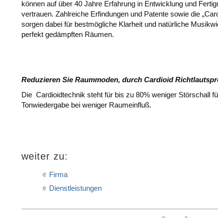
können auf über 40 Jahre Erfahrung in Entwicklung und Ferti
vertrauen. Zahlreiche Erfindungen und Patente sowie die „Card
sorgen dabei für bestmögliche Klarheit und natürliche Musikw
perfekt gedämpften Räumen.
Reduzieren Sie Raummoden, durch Cardioid Richtlautspr
Die Cardioidtechnik steht für bis zu 80% weniger Störschall f
Tonwiedergabe bei weniger Raumeinfluß.
- Damit der Schall weiß wo´s langgeht...
D
weiter zu:
Firma
Dienstleistungen