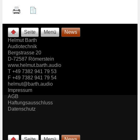
Seite
Menü
News
Helmut Barth
Audiotechnik
Bergstrasse 20
D-72587 Römerstein
www.helmut.barth.audio
T +49 7382 941 79 53
F +49 7382 941 79 54
helmut@barth.audio
Impressum
AGB
Haftungsausschluss
Datenschutz
Seite
Menü
News