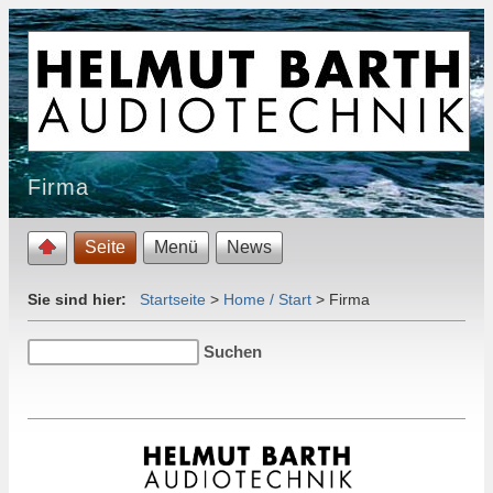
Firma
Seite
Menü
News
Sie sind hier:
Startseite
>
Home / Start
>
Firma